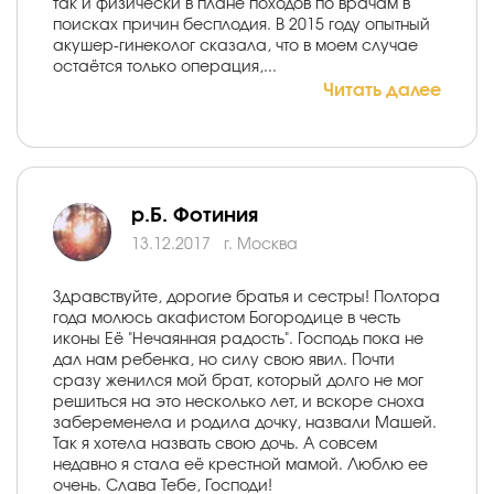
так и физически в плане походов по врачам в
поисках причин бесплодия. В 2015 году опытный
акушер-гинеколог сказала, что в моем случае
остаётся только операция,...
Читать далее
р.Б. Фотиния
13.12.2017
г. Москва
Здравствуйте, дорогие братья и сестры! Полтора
года молюсь акафистом Богородице в честь
иконы Её "Нечаянная радость". Господь пока не
дал нам ребенка, но силу свою явил. Почти
сразу женился мой брат, который долго не мог
решиться на это несколько лет, и вскоре сноха
забеременела и родила дочку, назвали Машей.
Так я хотела назвать свою дочь. А совсем
недавно я стала её крестной мамой. Люблю ее
очень. Слава Тебе, Господи!