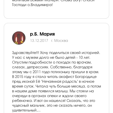
молитвам Божьей Матери. Слава Богу! Спаси
Господи о.Владимира!
р.Б. Мария
13.12.2017
г. Москва
Здравствуйте!!! Хочу поделиться своей историей.
У нас с мужем долго не было детей - 10 лет.
Опустим подробности о походах по врачам,
слезах, депрессиях. Собственно, благодаря
этому мы с 2011 года потихоньку пришли в храм.
В 2015 году я стала читать акафист Богородице
пред иконой Её "Нечаянная радость" в ночное
время суток. Читала чуть больше месяца, а потом
в нашем доме появился малыш. Мы стояли на
очереди в органах опеки и ждали своего
ребеночка. И вот он нашелся! Сказать, что это
чудесный мальчик, это не сказать ничего, он
удивительный,...