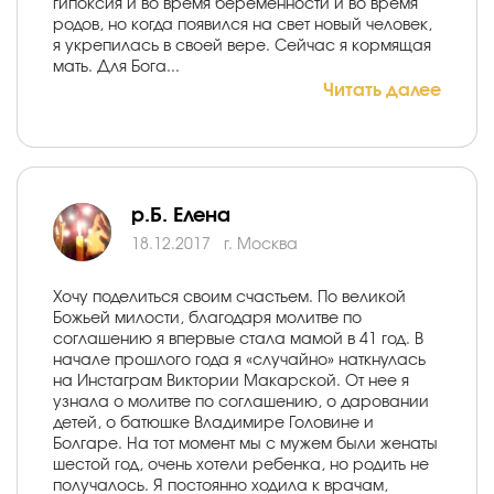
гипоксия и во время беременности и во время
родов, но когда появился на свет новый человек,
я укрепилась в своей вере. Сейчас я кормящая
мать. Для Бога...
Читать далее
р.Б. Елена
18.12.2017
г. Москва
Хочу поделиться своим счастьем. По великой
Божьей милости, благодаря молитве по
соглашению я впервые стала мамой в 41 год. В
начале прошлого года я «случайно» наткнулась
на Инстаграм Виктории Макарской. От нее я
узнала о молитве по соглашению, о даровании
детей, о батюшке Владимире Головине и
Болгаре. На тот момент мы с мужем были женаты
шестой год, очень хотели ребенка, но родить не
получалось. Я постоянно ходила к врачам,