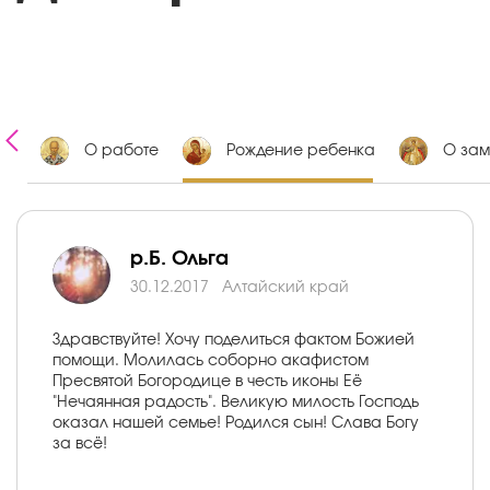
ии
О работе
Рождение ребенка
О зам
р.Б. Ольга
30.12.2017
Алтайский край
Здравствуйте! Хочу поделиться фактом Божией
помощи. Молилась соборно акафистом
Пресвятой Богородице в честь иконы Её
"Нечаянная радость". Великую милость Господь
оказал нашей семье! Родился сын! Слава Богу
за всё!