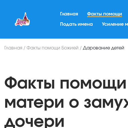
Главная
Факты помощи
Подать имена
Усиление 
Главная
/
Факты помощи Божией
/
Дарование детей
Факты помощи
матери о заму
дочери