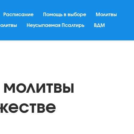
Расписание
Помощь в выборе
Молитвы
молитвы
Неусыпаемая Псалтирь
ВДМ
 молитвы
жестве