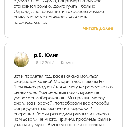
отделов. Стоять долго, например на службе,
становится больно. Долго гулять - больно.
Однажды, во время чтения акафиста ломило
спину, что даже согнулась, но читать
продолжала. Так...
Читать далее
р.Б. Юлия
18.12.2017
г. Калуга
Вот и пролетел год, как я начала молиться
акафистом Божией Матери в честь иконы Ее
"Нечаянная радость" и я не могу не рассказать о
своем чуде. Долгое время нам с мужем не
удавалась забеременеть. Мы прошли массу
анализов и врачей, попробовали все способы
репродуктивных технологий, сделали 2
операции. Врачи разводили руками и шансов
нам давали не много. Причем, проблемы были и
у меня и у мужа. В мае мы начали готовится к