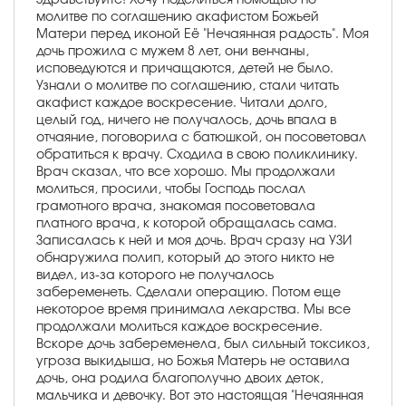
молитве по соглашению акафистом Божьей
Матери перед иконой Её "Нечаянная радость". Моя
дочь прожила с мужем 8 лет, они венчаны,
исповедуются и причащаются, детей не было.
Узнали о молитве по соглашению, стали читать
акафист каждое воскресение. Читали долго,
целый год, ничего не получалось, дочь впала в
отчаяние, поговорила с батюшкой, он посоветовал
обратиться к врачу. Сходила в свою поликлинику.
Врач сказал, что все хорошо. Мы продолжали
молиться, просили, чтобы Господь послал
грамотного врача, знакомая посоветовала
платного врача, к которой обращалась сама.
Записалась к ней и моя дочь. Врач сразу на УЗИ
обнаружила полип, который до этого никто не
видел, из-за которого не получалось
забеременеть. Сделали операцию. Потом еще
некоторое время принимала лекарства. Мы все
продолжали молиться каждое воскресение.
Вскоре дочь забеременела, был сильный токсикоз,
угроза выкидыша, но Божья Матерь не оставила
дочь, она родила благополучно двоих деток,
мальчика и девочку. Вот это настоящая "Нечаянная