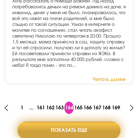
Хочу рассказать о помощи Божией. Год назад
потребовались деньги на ремонт домика на даче, я
инвалид, денег у меня не было, планировалось, что
всё это ляжет на плечи родителей, а мне было
стыдно от такой ситуации. Узнал в интернете о
молитве по соглашению, стал читать акафист
святителю Николаю по четвергам в 20:00. Прошло
1,5 месяца, мама принесла в соц. защиту справку
и тут её спросили, получаю ли я доплату за жилье?
Ей посоветовали принести справки из ЖЭКа. В
результате мне заплатили 40.000 рублей, словно с
неба! Я тогда понял - это по...
Читать далее
1
...
161
162
163
164
165
166
167
168
169
ПОКАЗАТЬ ЕЩЕ