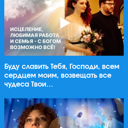
Буду славить Тебя, Господи, всем
сердцем моим, возвещать все
чудеса Твои…