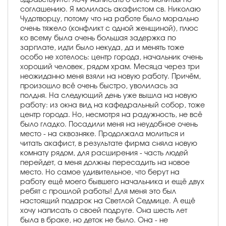
соглашению. Я молилась акафистом св. Николаю
Чудотворцу, потому что на работе было морально
очень тяжело (конфликт с одной женщиной), плюс
ко всему была очень большая задержка по
зарплате, идти было некуда, да и менять тоже
особо не хотелось: центр города, начальник очень
хороший человек, рядом храм. Месяца через три
неожиданно меня взяли на новую работу. Причём,
произошло всё очень быстро, уволилась за
полдня. На следующий день уже вышла на новую
работу: из окна вид на кафедральный собор, тоже
центр города. Но, несмотря на радужность, не всё
было гладко. Посадили меня на неудобное очень
место - на сквозняке. Продолжала молиться и
читать акафист, в результате фирма сняла новую
комнату рядом, для расширения - часть людей
перейдет, а меня должны пересадить на новое
место. Но самое удивительное, что берут на
работу ещё моего бывшего начальника и ещё двух
ребят с прошлой работы! Для меня это был
настоящий подарок на Светлой Седмице. А ещё
хочу написать о своей подруге. Она шесть лет
была в браке, но деток не было. Она - не