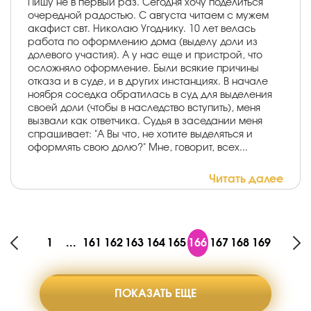
Пишу не в первый раз. Сегодня хочу поделиться
очередной радостью. С августа читаем с мужем
акафист свт. Николаю Угоднику. 10 лет велась
работа по оформлению дома (выделу доли из
долевого участия). А у нас еще и пристрой, что
осложняло оформление. Были всякие причины
отказа и в суде, и в других инстанциях. В начале
ноября соседка обратилась в суд для выделения
своей доли (чтобы в наследство вступить), меня
вызвали как ответчика. Судья в заседании меня
спрашивает: "А Вы что, не хотите выделяться и
оформлять свою долю?" Мне, говорит, всех...
Читать далее
1
...
161
162
163
164
165
166
167
168
169
ПОКАЗАТЬ ЕЩЕ