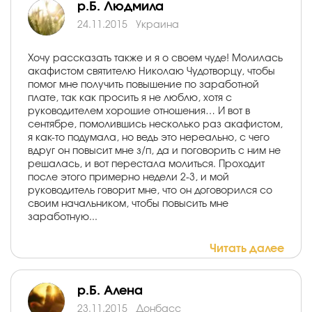
р.Б. Людмила
24.11.2015
Украина
Хочу рассказать также и я о своем чуде! Молилась
акафистом святителю Николаю Чудотворцу, чтобы
помог мне получить повышение по заработной
плате, так как просить я не люблю, хотя с
руководителем хорошие отношения… И вот в
сентябре, помолившись несколько раз акафистом,
я как-то подумала, но ведь это нереально, с чего
вдруг он повысит мне з/п, да и поговорить с ним не
решалась, и вот перестала молиться. Проходит
после этого примерно недели 2-3, и мой
руководитель говорит мне, что он договорился со
своим начальником, чтобы повысить мне
заработную...
Читать далее
р.Б. Алена
23.11.2015
Донбасс