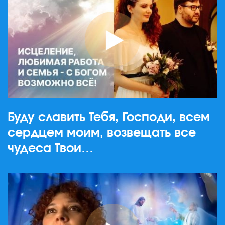
Буду славить Тебя, Господи, всем
сердцем моим, возвещать все
чудеса Твои…