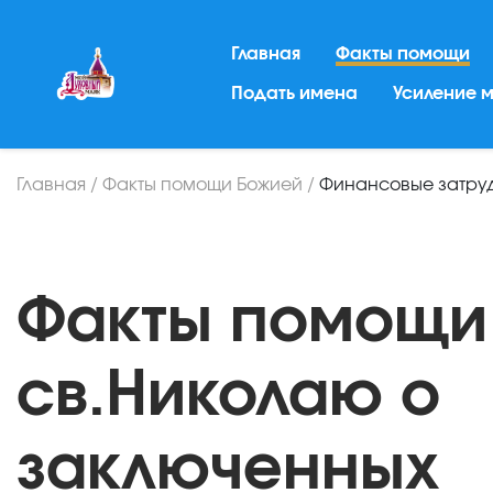
Главная
Факты помощи
Подать имена
Усиление 
Главная
/
Факты помощи Божией
/
Финансовые затру
Факты помощи
св.Николаю о
заключенных