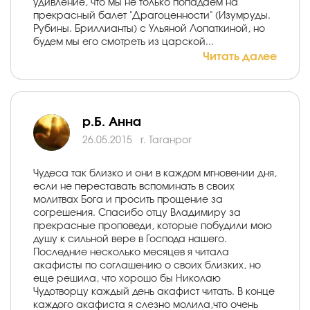
удивление, что мы не только попадаем на
прекрасный балет "Драгоценности" (Изумруды.
Рубины. Бриллианты) с Ульяной Лопаткиной, но
будем мы его смотреть из царской...
Читать далее
р.Б. Анна
26.05.2015
г. Таганрог
Чудеса так близко и они в каждом мгновении дня,
если не переставать вспоминать в своих
молитвах Бога и просить прощение за
согрешения. Спасибо отцу Владимиру за
прекрасные проповеди, которые побудили мою
душу к сильной вере в Господа нашего.
Последние несколько месяцев я читала
акафисты по соглашению о своих близких, но
еще решила, что хорошо бы Николаю
Чудотворцу каждый день акафист читать. В конце
каждого акафиста я слезно молила,что очень