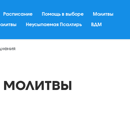
Расписание
Помощь в выборе
Молитвы
молитвы
Неусыпаемая Псалтирь
ВДМ
днения
 молитвы