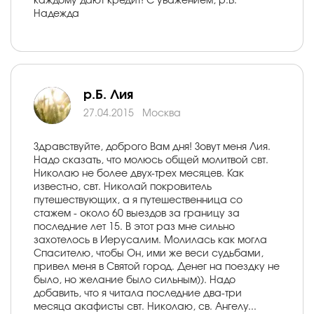
каждому дают кредит! С уважением, р.Б.
Надежда
р.Б. Лия
27.04.2015
Москва
Здравствуйте, доброго Вам дня! Зовут меня Лия.
Надо сказать, что молюсь общей молитвой свт.
Николаю не более двух-трех месяцев. Как
известно, свт. Николай покровитель
путешествующих, а я путешественница со
стажем - около 60 выездов за границу за
последние лет 15. В этот раз мне сильно
захотелось в Иерусалим. Молилась как могла
Спасителю, чтобы Он, ими же веси судьбами,
привел меня в Святой город. Денег на поездку не
было, но желание было сильным)). Надо
добавить, что я читала последние два-три
месяца акафисты свт. Николаю, св. Ангелу...