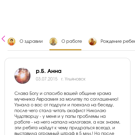
х
О здравии
О работе
Рождение ребе
р.Б. Анна
03.07.2015
г. Ульяновск
Слава Богу и спасибо вашей общине храма
мученика Авраамия за молитву по соглашению!
Узнала о вас от подруги и поехала на беседу,
после чего стала читать акафист Николаю
Чудотворцу - у меня и у папы проблемы на
работе - на него напала налоговая, а как знаем,
эти ребята найдут к чему придраться всегда, и
выставила огромный штраф в 5 млн.! Но после