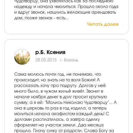
Чудотворцу, она ухватилась как за последнюю
надежду и начала чмолиться. Прошло около года
и вдруг звонок, нашлись желающие арендовать
дом, позже звонок - есть...
Читать далее
р.Б. Ксения
28.05.2015
г. Казань
Сама молюсь почти год, не понимаю, что
происходит, но знать на то воля Божия! А
рассказать хочу про подругу. Долгов у неё
много было, в чужом жильё живёт. Звонит в
начале ноября денег в долг просит крупную
сумму, а я ей: "Молись Николаю Чудотворцу"... А
она в церковь то раз в год ходила, а теперь
молиться начала акафистом каждый день! С
долгами расплатилась, а завтра сделку
оформляет на участок земли. Два месяца
прошло. Плачу сижу от радости. Слава Богу за