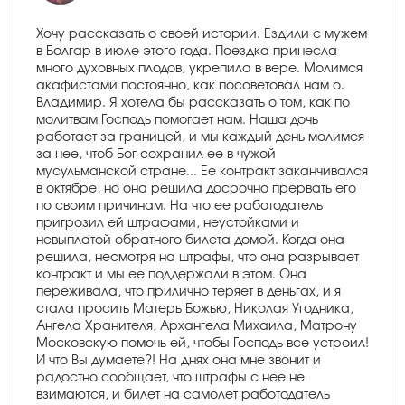
Хочу рассказать о своей истории. Ездили с мужем
в Болгар в июле этого года. Поездка принесла
много духовных плодов, укрепила в вере. Молимся
акафистами постоянно, как посоветовал нам о.
Владимир. Я хотела бы рассказать о том, как по
молитвам Господь помогает нам. Наша дочь
работает за границей, и мы каждый день молимся
за нее, чтоб Бог сохранил ее в чужой
мусульманской стране... Ее контракт заканчивался
в октябре, но она решила досрочно прервать его
по своим причинам. На что ее работодатель
пригрозил ей штрафами, неустойками и
невыплатой обратного билета домой. Когда она
решила, несмотря на штрафы, что она разрывает
контракт и мы ее поддержали в этом. Она
переживала, что прилично теряет в деньгах, и я
стала просить Матерь Божью, Николая Угодника,
Ангела Хранителя, Архангела Михаила, Матрону
Московскую помочь ей, чтобы Господь все устроил!
И что Вы думаете?! На днях она мне звонит и
радостно сообщает, что штрафы с нее не
взимаются, и билет на самолет работодатель