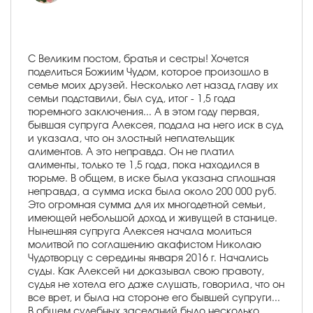
С Великим постом, братья и сестры! Хочется
поделиться Божиим Чудом, которое произошло в
семье моих друзей. Несколько лет назад главу их
семьи подставили, был суд, итог - 1,5 года
тюремного заключения... А в этом году первая,
бывшая супруга Алексея, подала на него иск в суд
и указала, что он злостный неплательщик
алиментов. А это неправда. Он не платил
алименты, только те 1,5 года, пока находился в
тюрьме. В общем, в иске была указана сплошная
неправда, а сумма иска была около 200 000 руб.
Это огромная сумма для их многодетной семьи,
имеющей небольшой доход и живущей в станице.
Нынешняя супруга Алексея начала молиться
молитвой по соглашению акафистом Николаю
Чудотворцу с середины января 2016 г. Начались
суды. Как Алексей ни доказывал свою правоту,
судья не хотела его даже слушать, говорила, что он
все врет, и была на стороне его бывшей супруги...
В общем судебных заседаний было несколько,