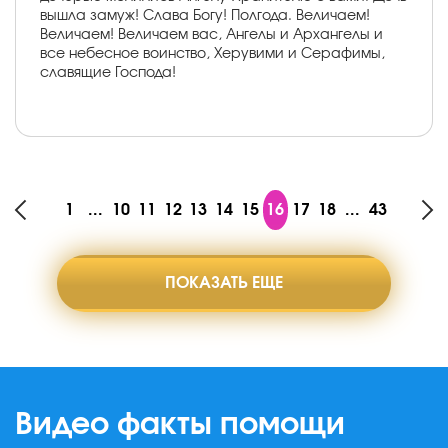
вышла замуж! Слава Богу! Полгода. Величаем!
Величаем! Величаем вас, Ангелы и Архангелы и
все небесное воинство, Херувими и Серафимы,
славящие Господа!
1
...
10
11
12
13
14
15
16
17
18
...
43
ПОКАЗАТЬ ЕЩЕ
Видео факты помощи