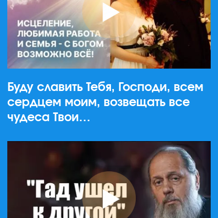
Буду славить Тебя, Господи, всем
сердцем моим, возвещать все
чудеса Твои…