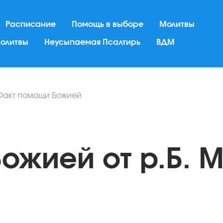
Расписание
Помощь в выборе
Молитвы
молитвы
Неусыпаемая Псалтирь
ВДМ
Факт помощи Божией
ожией от р.Б. 