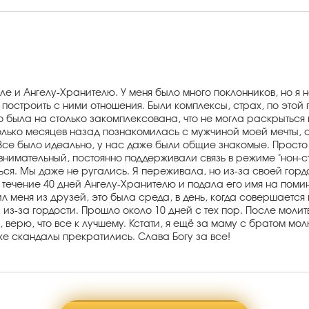
е и Ангелу-Хранителю. У меня было много поклонников, но я 
ь построить с ними отношения. Были комплексы, страх, по это
но была на столько закомплексована, что не могла раскрыться 
лько месяцев назад познакомилась с мужчиной моей мечты, с 
се было идеально, у нас даже были общие знакомые. Просто о
 внимательный, постоянно поддерживали связь в режиме "нон-ст
ься. Мы даже не ругались. Я переживала, но из-за своей гор
 в течение 40 дней Ангелу-Хранителю и подала его имя на по
ил меня из друзей, это была среда, в день, когда совершаетс
а из-за гордости. Прошло около 10 дней с тех пор. После мол
 верю, что все к лучшему. Кстати, я ещё за маму с братом м
аже скандалы прекратились. Слава Богу за все!