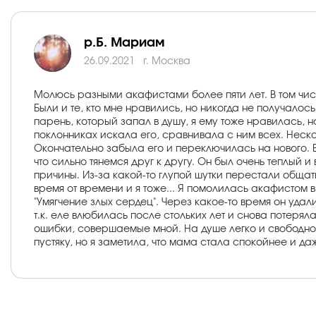
р.Б. Мариам
26.09.2021
г. Москва
Молюсь разными акафистами более пяти лет. В том числ
Были и те, кто мне нравились, но никогда не получалос
парень, который запал в душу, я ему тоже нравилась, 
поклонниках искала его, сравнивала с ним всех. Неско
Окончательно забыла его и переключилась на нового. В
что сильно тянемся друг к другу. Он был очень теплый и
причины. Из-за какой-то глупой шутки перестали общат
время от времени и я тоже... Я помолилась акафистом
"Умягчение злых сердец". Через какое-то время он удал
т.к. еле влюбилась после стольких лет и снова потерял
ошибки, совершаемые мной. На душе легко и свободно,
пустяку, но я заметила, что мама стала спокойнее и д