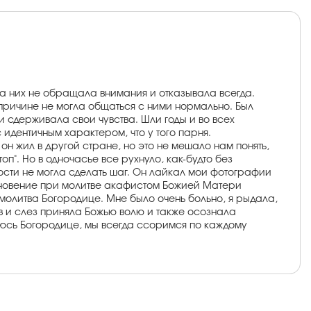
на них не обращала внимания и отказывала всегда.
й причине не могла общаться с ними нормально. Был
и сдерживала свои чувства. Шли годы и во всех
идентичным характером, что у того парня.
н жил в другой стране, но это не мешало нам понять,
оп". Но в одночасье все рухнуло, как-будто без
дости не могла сделать шаг. Он лайкал мои фотографии
миновение при молитве акафистом Божией Матери
я молитва Богородице. Мне было очень больно, я рыдала,
итв и слез приняла Божью волю и также осознала
олюсь Богородице, мы всегда ссоримся по каждому