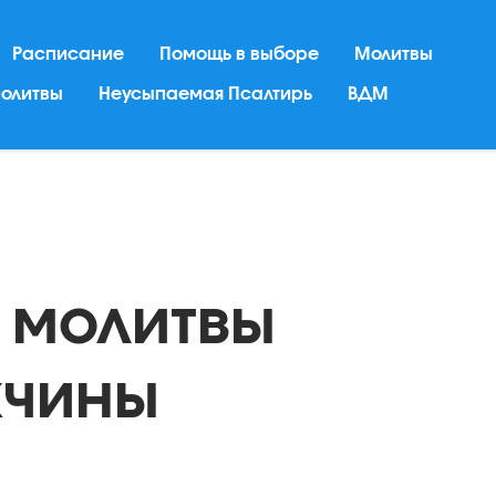
Расписание
Помощь в выборе
Молитвы
молитвы
Неусыпаемая Псалтирь
ВДМ
 молитвы
жчины