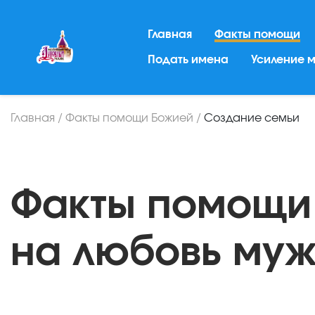
Главная
Факты помощи
Подать имена
Усиление 
Главная
/
Факты помощи Божией
/
Создание семьи
Факты помощи
на любовь му