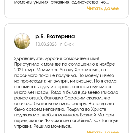
моменты уныния, отчаяния, одиночества, но...
Читать далее
р.Б. Екатерина
10.03.2023
г. О-ск
Здравствуйте, дорогие сомолитвенники!
Приступила к молитве по соглашению в ноябре
2021 года. Молилась Ангелу Хранителю, но
просимого пока не получила. По-моему ничего
не происходит: ни внутри, ни внешне. Но я стала
вспоминать одну историю, которая случилась
много лет назад. Тогда я была в Дивеево (писала
ранее отзыв), батюшка Серафим сказал, что
сначала благословит мою сестру. Но тогда это
было совсем непонятно. Подруга во Христе
подсказала, чтобы я молилась Божией Матери
перед иконой "Взыскание погибших". Как Господь
управит. Решила молиться...
Читать далее