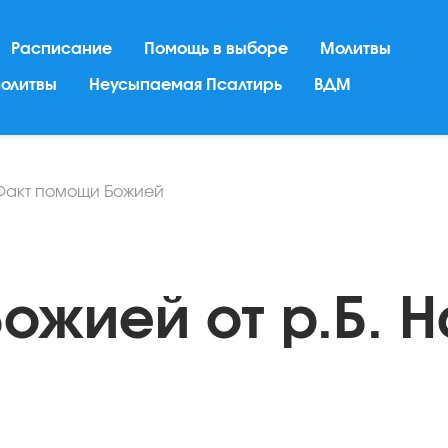
Расписание
Помощь в выборе
Молитвы
молитвы
Неусыпаемая Псалтирь
ВДМ
Факт помощи Божией
ожией от р.Б. 