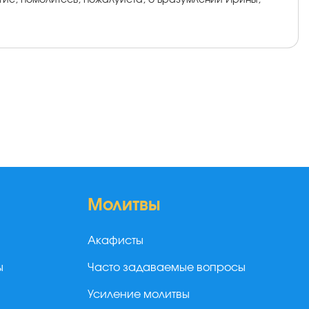
огие, помолитесь, пожалуйста, о вразумлении Ирины,
Молитвы
Акафисты
ы
Часто задаваемые вопросы
Усиление молитвы