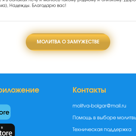
с я в облаках лечу и молюсь такому родному и близкому. Дор
ома), Надежды. Благодарю вас!
МОЛИТВА О ЗАМУЖЕСТВЕ
риложение
Контакты
molitva-bolgar@mail.ru
Помощь в выборе молитв
Техническая поддержка