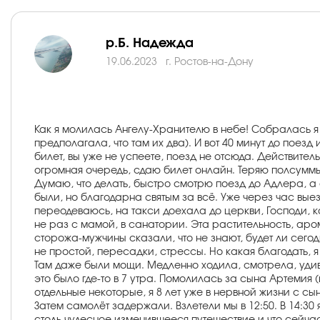
р.Б. Надежда
19.06.2023
г. Ростов-на-Дону
Как я молилась Ангелу-Хранителю в небе! Собралась я е
предполагала, что там их два). И вот 40 минут до поезд
билет, вы уже не успеете, поезд не отсюда. Действитель
огромная очередь, сдаю билет онлайн. Теряю полсуммы.
Думаю, что делать, быстро смотрю поезд до Адлера, а о
были, но благодарна святым за всё. Уже через час вые
переодеваюсь, на такси доехала до церкви, Господи, ка
не раз с мамой, в санатории. Эта растительность, аро
сторожа-мужчины сказали, что не знают, будет ли сегод
не простой, пересадки, стрессы. Но какая благодать, я
Там даже были мощи. Медленно ходила, смотрела, уд
это было где-то в 7 утра. Помолилась за сына Артемия (
отдельные некоторые, я 8 лет уже в нервной жизни с сы
Затем самолёт задержали. Взлетели мы в 12:50. В 14:3