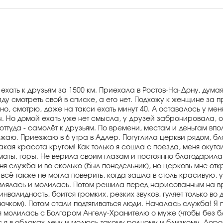
хать к друзьям за 1500 км. Приехала в Ростов-На-Дону, думая,
 иду смотреть свой в списке, а его нет. Подхожу к женщине за
но, смотрю, даже на такси ехать минут 40. А оставалось у меня 
 Но домой ехать уже нет смысла, у друзей забронировала, оп
ттуда - самолёт к друзьям. По времени, местам и деньгам впол
зжаю. Приезжаю в 6 утра в Адлер. Погуглила церкви рядом, б
кая красота кругом! Как только я сошла с поезда, меня окута
маты, горы. Не верила своим глазам и постоянно благодарила 
ня служба и во сколько (был понедельник), но церковь мне отк
 всё также не могла поверить, когда зашла в столь красивую,
ивлялась и молилась. Потом решила перед нарисованным на 
инвалидность, боится громких, резких звуков, гуляет только во 
ночком). Потом стали подтягиваться люди. Началась служба! Я 
0 я молилась с Болгаром Ангелу-Хранителю о муже (чтобы без 