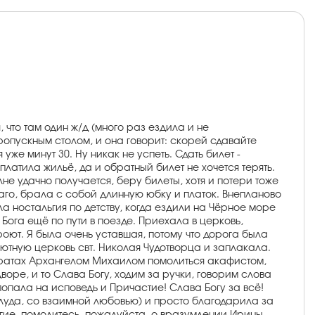
 что там один ж/д (много раз ездила и не
 пропускным столом, и она говорит: скорей сдавайте
уже минут 30. Ну никак не успеть. Сдать билет -
латила жильё, да и обратный билет не хочется терять.
не удачно получается, беру билеты, хотя и потери тоже
лаго, брала с собой длинную юбку и платок. Внепланово
ла ностальгия по детству, когда ездили на Чёрное море
Бога ещё по пути в поезде. Приехала в церковь,
роют. Я была очень уставшая, потому что дорога была
 уютную церковь свт. Николая Чудотворца и заплакала.
вратах Архангелом Михаилом помолиться акафистом,
дворе, и то Слава Богу, ходим за ручки, говорим слова
попала на исповедь и Причастие! Слава Богу за всё!
блуда, со взаимной любовью) и просто благодарила за