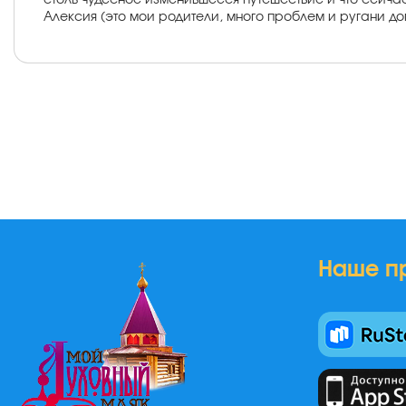
столь чудесное изменившееся путешествие и что сейча
Алексия (это мои родители, много проблем и ругани д
Наше п