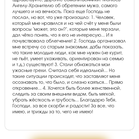
Ангелу-Хранителю об обретении мужа, самого
лучшего и на вечность. Пока еще Господь не
послал, но вот, что уже произошло: 1. Человек,
который мне нравился и на чей счёт у меня были
вопросы "может, это он?", которые меня терзали,
дал чётко понять, что я его не интересую... И я
почувствовала облегчение! 2. Господь организовал
мне встречу со старым знакомым, дабы показать,
что такие молодые люди, как мне нужен (не курит,
не пьёт, умеет ухаживать, ориентирован на семью
и т.д.) существуют! 3. Стали обнажаться мои
ужасные грехи. Считала себя идеальной... Но
такие ситуации происходят, что заставляют меня
осознавать то, что было, и слезно каяться... Прямо
откровение... 4. Хочется быть более женственной,
следить за своим внешним видом, быть мягкой,
убрать жёсткость и грубость... Благодарю Тебя,
Господи, за все скорби и радости! За все, что
имею, и трижды за то, чего не имею!