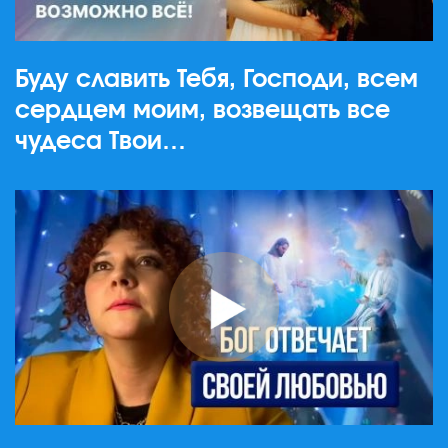
Буду славить Тебя, Господи, всем
сердцем моим, возвещать все
чудеса Твои…