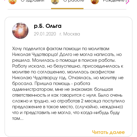
х
О здравии
О работе
Рождение ребе
р.Б. Ольга
29.01.2020
г. Москва
Хочу поделится фактом помощи по молитвам
Николая Чудотворца! Долго не могла написать, но
решила. Молилась о помощи в поиске работы.
Работу искала, но безуспешно, присоединилась к
молитве по соглашению, молилась акафистом
Николаю Чудотворцу год. Отчаялась, но молитву не
бросала. Пришла помощь - работа
администратором, мне не знакомая: большая
ответственность и как говорится с нуля. Было очень
сложно и трудно, но отработав 2 месяца поступило
предложение в такое место, (случайно, нежданно)
что и представить не могла, что когда-нибудь буду
там...
Читать далее