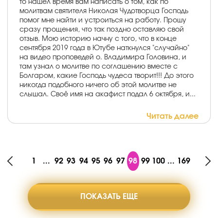
то нашел время вам написать о том, как по
молитвам святителя Николая Чудотворца Господь
помог мне найти и устроиться на работу. Прошу
сразу прощения, что так поздно оставляю свой
отзыв. Мою историю начну с того, что в конце
сентября 2019 года в Ютубе наткнулся "случайно"
на видео проповедей о. Владимира Головина, и
там узнал о молитве по соглашению вместе с
Болгаром, какие Господь чудеса творит!!! До этого
никогда подобного ничего об этой молитве не
слышал. Своё имя на акафист подал 6 октября, и...
Читать далее
1
...
92
93
94
95
96
97
98
99
100
...
169
ПОКАЗАТЬ ЕЩЕ