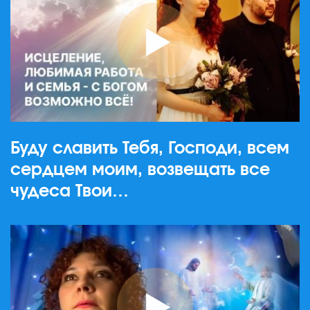
Буду славить Тебя, Господи, всем
сердцем моим, возвещать все
чудеса Твои…