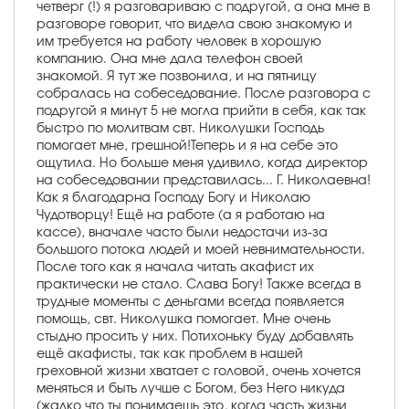
четверг (!) я разговариваю с подругой, а она мне в
разговоре говорит, что видела свою знакомую и
им требуется на работу человек в хорошую
компанию. Она мне дала телефон своей
знакомой. Я тут же позвонила, и на пятницу
собралась на собеседование. После разговора с
подругой я минут 5 не могла прийти в себя, как так
быстро по молитвам свт. Николушки Господь
помогает мне, грешной!Теперь и я на себе это
ощутила. Но больше меня удивило, когда директор
на собеседовании представилась... Г. Николаевна!
Как я благодарна Господу Богу и Николаю
Чудотворцу! Ещё на работе (а я работаю на
кассе), вначале часто были недостачи из-за
большого потока людей и моей невнимательности.
После того как я начала читать акафист их
практически не стало. Слава Богу! Также всегда в
трудные моменты с деньгами всегда появляется
помощь, свт. Николушка помогает. Мне очень
стыдно просить у них. Потихоньку буду добавлять
ещё акафисты, так как проблем в нашей
греховной жизни хватает с головой, очень хочется
меняться и быть лучше с Богом, без Него никуда
(жалко что ты понимаешь это, когда часть жизни