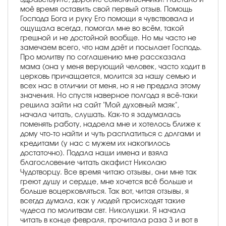
моё время оставить свой первый отзыв. Помощь
Господа Бога и руку Его помощи я чувствовала и
ощущала всегда, помогал мне во всём, такой
грешной и не достойной вообще. Но мы часто не
замечаем всего, что нам даёт и посылает Господь.
Про молитву по соглашению мне рассказала
мама (она у меня верующий человек, часто ходит в
церковь причащается, молится за нашу семью и
всех нас в отличии от меня, но я не предала этому
значения. Но спустя наверное полгода я всё-таки
решила зайти на сайт "Мой духовный маяк",
начала читать, слушать. Как-то я задумалась
поменять работу, надоела мне и хотелось ближе к
дому что-то найти и чуть расплатиться с долгами и
кредитами (у нас с мужем их накопилось
достаточно). Подала наши имена и взяла
благословение читать акафист Николаю
Чудотворцу. Все время читаю отзывы, они мне так
греют душу и сердце, мне хочется всё больше и
больше воцерковляться. Так вот, читая отзывы, я
всегда думала, как у людей происходят такие
чудеса по молитвам свт. Николушки. Я начала
читать в конце февраля, прочитала раза 3 и вот в