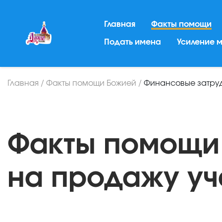
Главная
Факты помощи
Подать имена
Усиление 
Главная
/
Факты помощи Божией
/
Финансовые затру
Факты помощи
на продажу уч