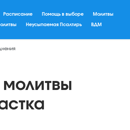
Расписание
Помощь в выборе
Молитвы
молитвы
Неусыпаемая Псалтирь
ВДМ
днения
 молитвы
астка