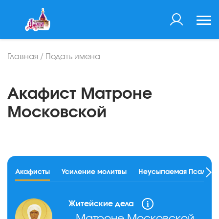
Главная
/
Подать имена
Акафист Матроне
Московской
Акафисты
Усиление молитвы
Неусыпаемая Псалтир
Житейские дела
Матроне Московской