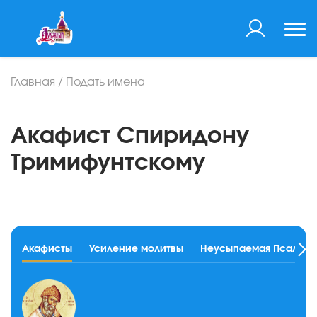
Главная
/
Подать имена
Акафист Спиридону
Тримифунтскому
Акафисты
Усиление молитвы
Неусыпаемая Псалтир