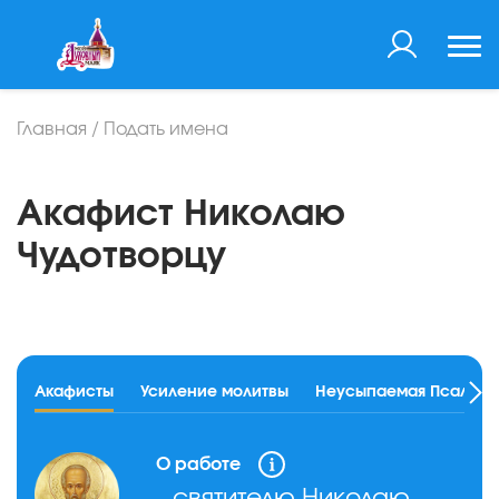
Главная
/
Подать имена
Акафист Николаю
Чудотворцу
Акафисты
Усиление молитвы
Неусыпаемая Псалтир
О работе
святителю Николаю