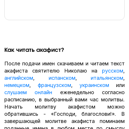
Как читать акафист?
После подачи имен скачиваем и читаем текст
акафиста святителю Николаю на
русском
,
английском
,
испанском
,
итальянском
,
немецком
,
французском
,
украинском
или
слушаем онлайн
еженедельно согласно
расписанию, в выбранный вами час молитвы.
Начать молитву акафистом можно
обратившись - «Господи, благослови!». В
завершающей молитве акафиста поминаем
поданные имена в любом месте по смыслу