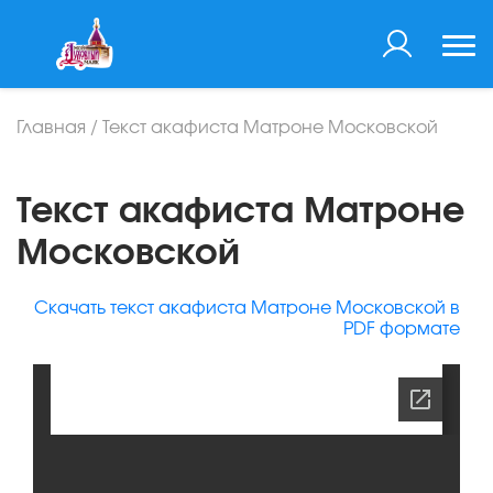
Главная
/
Текст акафиста Матроне Московской
Текст акафиста Матроне
Московской
Скачать текст акафиста Матроне Московской в
PDF формате