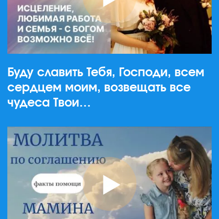
Буду славить Тебя, Господи, всем
сердцем моим, возвещать все
чудеса Твои…