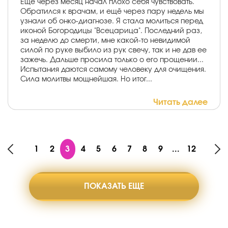
Ещё через месяц начал плохо себя чувствовать.
Обратился к врачам, и ещё через пару недель мы
узнали об онко-диагнозе. Я стала молиться перед
иконой Богородицы "Всецарица". Последний раз,
за неделю до смерти, мне какой-то невидимой
силой по руке выбило из рук свечу, так и не дав ее
зажечь. Дальше просила только о его прощении...
Испытания даются самому человеку для очищения.
Сила молитвы мощнейшая. Но итог...
Читать далее
1
2
3
4
5
6
7
8
9
...
12
ПОКАЗАТЬ ЕЩЕ