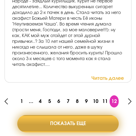
народе - заядлый курильщик. Курит не первое
десятилетие... Количество выкуренных сигарет
доходило до 2-х пачек в день. Стала читать за него
акафист Божьей Матери в честь Её иконы
"Неупиваемая Чаша". Во время чтения думала
(прости меня, Господи, за мое маловерие!!!): ну
как, КАК мой муж отойдет от этой дурной
привычки..? За 10 лет нашей семейной жизни я
никогда не слышала от него, даже в шутку
произнесенного, желания бросить курить! Прошло
около 3-х месяцев с того момента как я стала
читать акафист....
Читать далее
1
...
4
5
6
7
8
9
10
11
12
ПОКАЗАТЬ ЕЩЕ