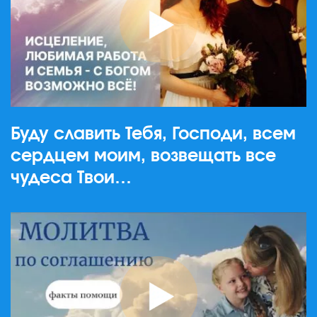
Буду славить Тебя, Господи, всем
сердцем моим, возвещать все
чудеса Твои…