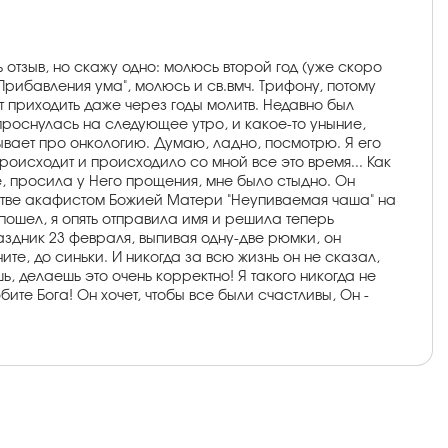
ь отзыв, но скажу одно: молюсь второй год (уже скоро
рибавления ума", молюсь и св.вмч. Трифону, потому
т приходить даже через годы молитв. Недавно был
а проснулась на следующее утро, и какое-то уныние,
ывает про онкологию. Думаю, ладно, посмотрю. Я его
происходит и происходило со мной все это время... Как
ге, просила у Него прощения, мне было стыдно. Он
олитве акафистом Божией Матери "Неупиваемая чаша" на
 пошел, я опять отправила имя и решила теперь
раздник 23 февраля, выпивая одну-две рюмки, он
ините, до синьки. И никогда за всю жизнь он не сказал,
шь, делаешь это очень корректно! Я такого никогда не
ите Бога! Он хочет, чтобы все были счастливы, Он -