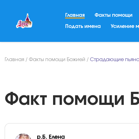
Главная
Факты помощи
Подать имена
Усиление 
Главная
/
Факты помощи Божией
/
Страдающие пьянс
Факт помощи Бо
р.Б. Елена