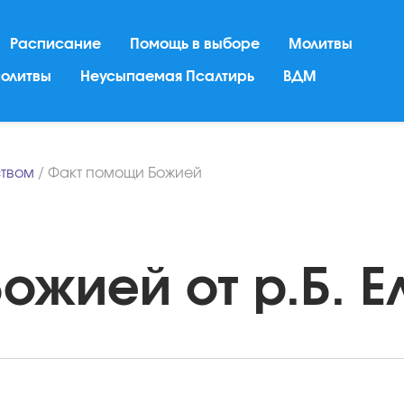
Расписание
Помощь в выборе
Молитвы
молитвы
Неусыпаемая Псалтирь
ВДМ
твом
/
Факт помощи Божией
жией от р.Б. Ел