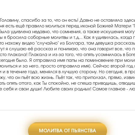
оловину, спасибо за то, что он есть! Давно не оставляла здес
еня есть ещё правило молиться перед иконой Божией Матери "П
была удивлена недавно, что сомнения, а также искушения могу
бы я бросила соборные молитвы и т.д... Как я удивилась, когд
сто нахожу видео "случайно" из Болгара, там девушка рассказ
тут я слушаю её рассказ и понимаю, что она говорит все, что 
осто плакала! Плакала и из-за того, что опять усомнилась в Бо
то сегодня было. Я отправила имя папы на поминовение при м
молиться и за него, просто отправила имя). Сейчас второй год
и и в течение года, менялся в лучшую сторону. Но сегодня, в п
ажу, что он пьёт всю жизнь. Пьёт так, что приползал, прямо, изв
ать опять оттого, как Ты спокойно, не спеша приводишь, отводи
 себя и свои души! Любите своих родных! Самое главное - люб
МОЛИТВА ОТ ПЬЯНСТВА