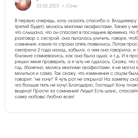
23.02.2023
г. Сочи
В первую очередь, хочу сказать спасибо о. Владимиру Г
третий будет), молюсь многими акафистами. Также у м
что слышала, что он спасает в последние времена. Но 
разговор с сестрой, она пыталась уличить, говоря, что
сомнения, какие-то страхи опять появились. Потом про
смотрела 2 года назад, забыла, о чем она говорила, и 
близкие сомневались, как она была одна, и т.д. И я пр
решил меня проверить, а я чуть не сдалась. Скажу, ч
год. (Конечно, молясь многими акафистами, я не могла 
молиться и сама. Так скажу, что изменения с отцом был
говорит: "не хочу!" Я чуть рот не открыла! На заметку ск
что больше пить не хочу! Благодарю, Господи! Хочу плак
видела! Прости за сомнения! Люди! Есть шанс, спасайте
сама любовь! Люблю всех!