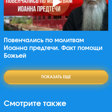
Повенчались по молитвам
Иоанна предтечи. Факт помощи
Божьей
ПОКАЗАТЬ ЕЩЕ
Смотрите также