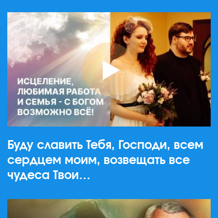
Буду славить Тебя, Господи, всем
сердцем моим, возвещать все
чудеса Твои…