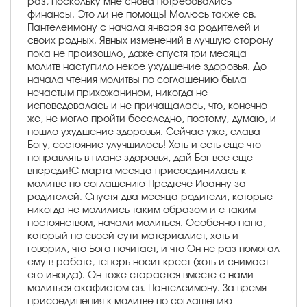
раз, поскольку мне снова потребовались
финансы. Это ли не помощь! Молюсь также св.
Пантелеимону с начала января за родителей и
своих родных. Явных изменений в лучшую сторону
пока не произошло, даже спустя три месяца
молитв наступило некое ухудшение здоровья. До
начала чтения молитвы по соглашению была
нечастым прихожанином, никогда не
исповедовалась и не причащалась, что, конечно
же, не могло пройти бесследно, поэтому, думаю, и
пошло ухудшение здоровья. Сейчас уже, слава
Богу, состояние улучшилось! Хоть и есть еще что
поправлять в плане здоровья, дай Бог все еще
впереди!С марта месяца присоединилась к
молитве по соглашению Предтече Иоанну за
родителей. Спустя два месяца родители, которые
никогда не молились таким образом и с таким
постоянством, начали молиться. Особенно папа,
который по своей сути материалист, хоть и
говорил, что Бога почитает, и что Он не раз помогал
ему в работе, теперь носит крест (хоть и снимает
его иногда). Он тоже старается вместе с нами
молиться акафистом св. Пантелеимону. За время
присоединения к молитве по соглашению