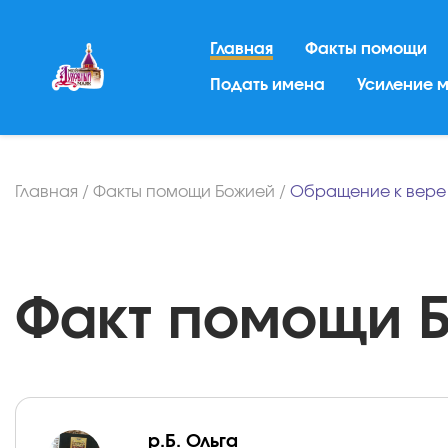
Главная
Факты помощи
Подать имена
Усиление 
Главная
/
Факты помощи Божией
/
Обращение к вере
Факт помощи Бо
р.Б. Ольга