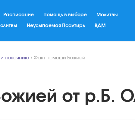
Расписание
Помощь в выборе
Молитвы
молитвы
Неусыпаемая Псалтирь
ВДМ
 и покаянию
/
Факт помощи Божией
жией от р.Б. Ол