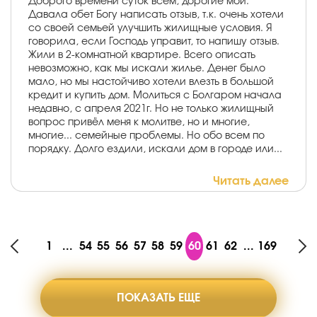
Доброго времени суток всем, дорогие мои.
Давала обет Богу написать отзыв, т.к. очень хотели
со своей семьей улучшить жилищные условия. Я
говорила, если Господь управит, то напишу отзыв.
Жили в 2-комнатной квартире. Всего описать
невозможно, как мы искали жилье. Денег было
мало, но мы настойчиво хотели влезть в большой
кредит и купить дом. Молиться с Болгаром начала
недавно, с апреля 2021г. Но не только жилищный
вопрос привёл меня к молитве, но и многие,
многие... семейные проблемы. Но обо всем по
порядку. Долго ездили, искали дом в городе или...
Читать далее
1
...
54
55
56
57
58
59
60
61
62
...
169
ПОКАЗАТЬ ЕЩЕ