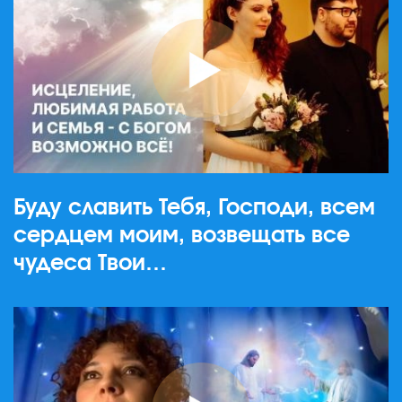
Буду славить Тебя, Господи, всем
сердцем моим, возвещать все
чудеса Твои…