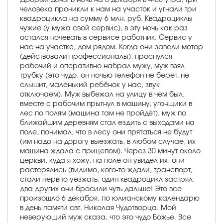
человека проникли к нам на участок и угнали три
квадроцикла на сумму 6 млн. руб. Квадроциклы
чужие (у мужа свой сервис), в эту ночь как раз
остался ночевать в сервисе работник. Сервис у
нас на участке, дом рядом. Когда они завели мотор
(действовали профессионалы), проснулся
рабочий и оперативно набрал мужу, муж взял
трубку (это чудо, он ночью телефон не берет, не
слышит, маленький ребёнок у нас, звук
отключаем). Муж выбежал на улицу в чем был,
вместе с рабочим прыгнул в машину, угонщики в
лес по полям (машина там не пройдёт), муж по
ближайшим деревням стал ездить с выходами на
поле, понимал, что в лесу они прятаться не будут
(им надо на дорогу выезжать, в любом случае, их
машина ждала с прицепом). Через 30 минут около
церкви, куда я хожу, на поле он увидел их, они
растерялись (видимо, кого-то ждали, транспорт,
стали нервно уезжать, один квадроцикл застрял,
два других они бросили чуть дальше! Это все
произошло 6 декабря, по юлианскому календарю
в день памяти свт. Николая Чудотворца. Мой
неверующий муж сказа, что это чудо Божье. Все