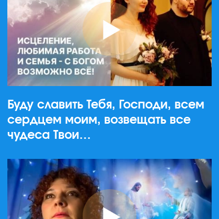
Буду славить Тебя, Господи, всем
сердцем моим, возвещать все
чудеса Твои…