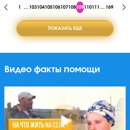
1
...
103
104
105
106
107
108
109
110
111
...
169
ПОКАЗАТЬ ЕЩЕ
Видео факты помощи