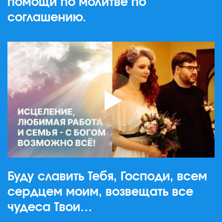
помощи по молитве по
соглашению.
Буду славить Тебя, Господи, всем
сердцем моим, возвещать все
чудеса Твои…