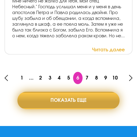
Мне ничего не жалко для Тебя, мой отец
Небесный." Господь услышал меня и у меня в день
апостолов Петра и Павла родилась двойня. Про
шубу забыла и об обещании, а когда вспомнила,
заглянула в шкаф, а ее поела моль. Затем я уже не
была так близка с Богом, забыла Его. Вспомнила я
о нем, когда тяжело заболела раком крови. Но не...
Читать далее
1
...
2
3
4
5
6
7
8
9
10
ПОКАЗАТЬ ЕЩЕ