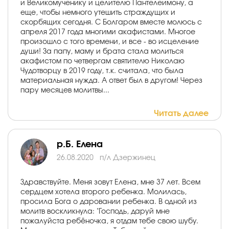
и Великомученику и целителю Пантелеимону, а
еще, чтобы немного утешить страждущих и
скорбящих сегодня. С Болгаром вместе молюсь с
апреля 2017 года многими акафистами. Многое
произошло с того времени, и все - во исцеление
души! За папу, маму и брата стала молиться
акафистом по четвергам святителю Николаю
Чудотворцу в 2019 году, т.к. считала, что была
материальная нужда. А ответ был в другом! Через
пару месяцев молитвы...
Читать далее
р.Б. Елена
26.08.2020
п/л Дзержинец
Здравствуйте. Меня зовут Елена, мне 37 лет. Всем
сердцем хотела второго ребенка. Молилась,
просила Бога о даровании ребенка. В одной из
молитв воскликнула: "Господь, даруй мне
пожалуйста ребёночка, я отдам тебе свою шубу.