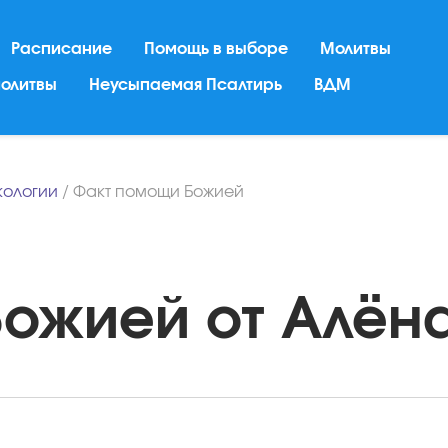
Расписание
Помощь в выборе
Молитвы
молитвы
Неусыпаемая Псалтирь
ВДМ
кологии
/
Факт помощи Божией
ожией от Алёна 