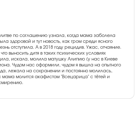
литве по соглашению узнала, когда мама заболела
была здоровой и тут новость, как гром среди ясного
нь отступила. А в 2018 году рецидив. Ужас, отчаяние.
что выносить дитя в таких психических условиях
дила, искала, молила матушку Алипию (у нас в Киеве
гиона. Чудом нас оформили, чудом я вышла на опытного
да, лежала на сохранении и постоянно молилась,
с мама молится акафистом "Всецарица" с тётей и
 смирению.