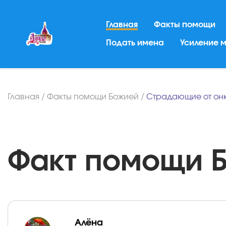
Главная
Факты помощи
Подать имена
Усиление 
Главная
/
Факты помощи Божией
/
Страдающие от он
Факт помощи Б
Алёна