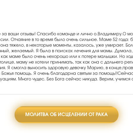
за ваши отзывы! Спасибо команде и лично о.Владимиру.О мо
ссии. Отчаяние в то время было очень сильное. Маме 52 года: 
а тяжело, в некоторые моменты, казалось, уже умирает. Болез
нный, желаемый. Я была в поисках лечения для мамы. Думала, 
ак как маме было очень нехорошо или к потере малышки. Но хо
столице, маму не хотели принимать, так как она с дальнего ре
я. Я смогла выносить здоровую девочку Марию, в конце,прав
 Божья помощь. Я очень благодарна святым за помощь!!Сейча
ациям. Много чудес. Без Бога сейчас никуда. Верим, учимся
МОЛИТВА ОБ ИСЦЕЛЕНИИ ОТ РАКА