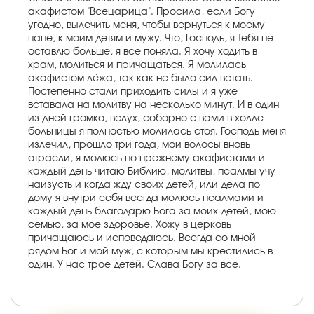
акафистом "Всецарица". Просила, если Богу
угодно, вылечить меня, чтобы вернуться к моему
папе, к моим детям и мужу. Что, Господь, я Тебя не
оставлю больше, я все поняла. Я хочу ходить в
храм, молиться и причащаться. Я молилась
акафистом лёжа, так как не было сил встать.
Постепенно стали приходить силы и я уже
вставала на молитву на несколько минут. И в один
из дней громко, вслух, соборно с вами в холле
больницы я полностью молилась стоя. Господь меня
излечил, прошло три года, мои волосы вновь
отрасли, я молюсь по прежнему акафистами и
каждый день читаю Библию, молитвы, псалмы учу
наизусть и когда жду своих детей, или дела по
дому я внутри себя всегда молюсь псалмами и
каждый день благодарю Бога за моих детей, мою
семью, за мое здоровье. Хожу в церковь
причащаюсь и исповедаюсь. Всегда со мной
рядом Бог и мой муж, с которым мы крестились в
один. У нас трое детей. Слава Богу за все.