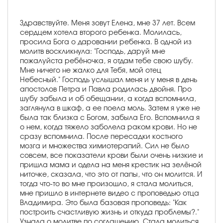
Здравствуйте. Меня зовут Елена, мне 37 лет. Всем
сердцем хотела второго ребенка. Молилась,
просила Бога о даровании ребенка. В одной из
молитв воскликнула: "Господь, даруй мне
пожалуйста ребёночка, я отдам тебе свою шубу.
Мне ничего не жалко для Тебя, мой отец
Небесный." Господь услышал меня и у меня в день
апостолов Петра и Павла родилась двойня. Про
шубу забыла и об обещании, а когда вспомнила,
заглянула в шкаф, а ее поела моль. Затем я уже не
была так близка с Богом, забыла Его. Вспомнила я
о нем, когда тяжело заболела раком крови. Но не
сразу вспомнила. После пересадки костного
мозга и множества химиотерапий. Сил не было
совсем, все показатели крови были очень низкие и
пришла мама и одела на меня крестик на зелёной
ниточке, сказала, что это от папы, что он молится. И
тогда что-то во мне произошло, я стала молиться,
мне пришло в интернете видео с проповедью отца
Владимира. Это была базовая проповедь: "Как
построить счастливую жизнь и откуда проблемы?."
Узнала о молитве по соглашению. Стала молиться