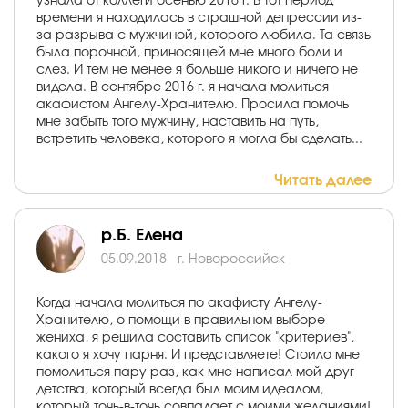
узнала от коллеги осенью 2016 г. В тот период
времени я находилась в страшной депрессии из-
за разрыва с мужчиной, которого любила. Та связь
была порочной, приносящей мне много боли и
слез. И тем не менее я больше никого и ничего не
видела. В сентябре 2016 г. я начала молиться
акафистом Ангелу-Хранителю. Просила помочь
мне забыть того мужчину, наставить на путь,
встретить человека, которого я могла бы сделать...
Читать далее
р.Б. Елена
05.09.2018
г. Новороссийск
Когда начала молиться по акафисту Ангелу-
Хранителю, о помощи в правильном выборе
жениха, я решила составить список "критериев",
какого я хочу парня. И представляете! Стоило мне
помолиться пару раз, как мне написал мой друг
детства, который всегда был моим идеалом,
который точь-в-точь совпадает с моими желаниями!