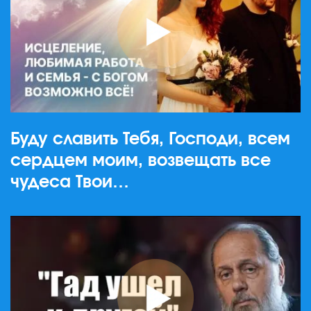
Буду славить Тебя, Господи, всем
сердцем моим, возвещать все
чудеса Твои…