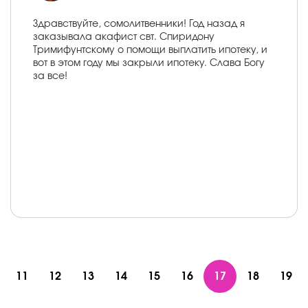
Здравствуйте, сомолитвенники! Год назад я
заказывала акафист свт. Спиридону
Тримифунтскому о помощи выплатить ипотеку, и
вот в этом году мы закрыли ипотеку. Слава Богу
за все!
11
12
13
14
15
16
17
18
19