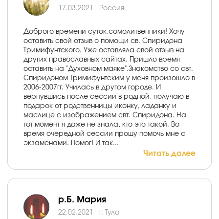
17.03.2021
Россия
Доброго времени суток,сомолитвенники! Хочу
оставить свой отзыв о помощи св. Спиридона
Тримифунтского. Уже оставляла свой отзыв на
других православных сайтах. Пришло время
оставить на "Духовном маяке".Знакомство со свт.
Спиридоном Тримифунтским у меня произошло в
2006-2007гг. Училась в другом городе. И
вернувшись после сессии в родной, получаю в
подарок от родственницы иконку, ладанку и
маслице с изображением свт. Спиридона. На
тот момент я даже не знала, кто это такой. Во
время очередной сессии прошу помочь мне с
экзаменами. Помог! И так...
Читать далее
р.Б. Мария
22.02.2021
г. Тула