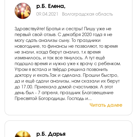
р.Б. Елена,
09.04.2021
Волгоградская область
Здравствуйте! Братья и сестры! Пишу уже не
первый свой отзыв. С декабря 2020 года я не
могу сдать анализы сыну. То праздники
новогодние, то финансы не позволяют, то время
не знали, когда берут анализ, т.к время
изменилось, и так все тянулось. А тут ещё
подошло время и нужно уже к врачу с ребенком.
Утром я встала и твёрдо решила позвонить
доктору и ехать.Так и сделала. Прошли быстро,
да и ещё сдали анализы, нам сказали их берут
до 17.00. Приехала домой счастливая. А этот
день был - 7 апреля, праздник Благовещение
Пресвятой Богородицы. Господь и...
Читать далее
р.Б. Дарья