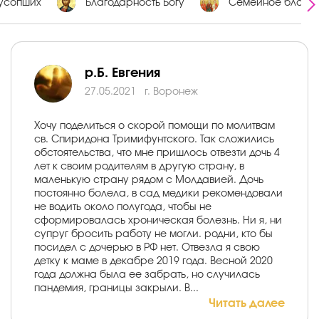
усопших
Благодарность Богу
Семейное благоп
р.Б. Евгения
27.05.2021
г. Воронеж
Хочу поделиться о скорой помощи по молитвам
св. Спиридона Тримифунтского. Так сложились
обстоятельства, что мне пришлось отвезти дочь 4
лет к своим родителям в другую страну, в
маленькую страну рядом с Молдавией. Дочь
постоянно болела, в сад медики рекомендовали
не водить около полугода, чтобы не
сформировалась хроническая болезнь. Ни я, ни
супруг бросить работу не могли. родни, кто бы
посидел с дочерью в РФ нет. Отвезла я свою
детку к маме в декабре 2019 года. Весной 2020
года должна была ее забрать, но случилась
пандемия, границы закрыли. В...
Читать далее