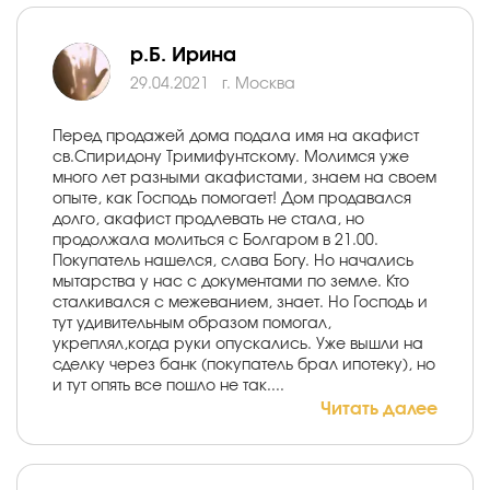
р.Б. Ирина
29.04.2021
г. Москва
Перед продажей дома подала имя на акафист
св.Спиридону Тримифунтскому. Молимся уже
много лет разными акафистами, знаем на своем
опыте, как Господь помогает! Дом продавался
долго, акафист продлевать не стала, но
продолжала молиться с Болгаром в 21.00.
Покупатель нашелся, слава Богу. Но начались
мытарства у нас с документами по земле. Кто
сталкивался с межеванием, знает. Но Господь и
тут удивительным образом помогал,
укреплял,когда руки опускались. Уже вышли на
сделку через банк (покупатель брал ипотеку), но
и тут опять все пошло не так....
Читать далее