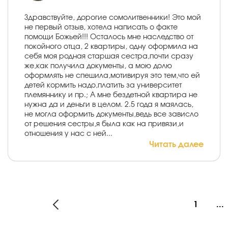
Здравствуйте, дорогие сомолитвенники! Это мой
не первый отзыв, хотела написать о факте
помощи Божьей!!! Осталось мне наследство от
покойного отца, 2 квартиры, одну оформила на
себя моя родная старшая сестра,почти сразу
же,как получила документы, а мою долю
оформлять не спешила,мотивируя это тем,что ей
детей кормить надо,платить за университет
племяннику и пр.; А мне бездетной квартира не
нужна да и деньги в целом. 2.5 года я маялась,
не могла оформить документы,ведь все зависло
от решения сестры,я была как на привязи,и
отношения у нас с ней...
Читать далее
1
...