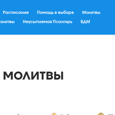
Расписание
Помощь в выборе
Молитвы
молитвы
Неусыпаемая Псалтирь
ВДМ
 молитвы