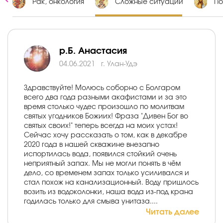
х
Рак, онкология
Сложные ситуации
По
р.Б. Анастасия
04.06.2021
г. Улан-Удэ
Здравствуйте! Молюсь соборно с Болгаром
всего два года разными акафистами и за это
время столько чудес произошло по молитвам
святых угодников Божиих! Фраза "Дивен Бог во
святых своих!" теперь всегда на моих устах!
Сейчас хочу рассказать о том, как в декабре
2020 года в нашей скважине внезапно
испортилась вода, появился стойкий очень
неприятный запах. Мы не могли понять в чём
дело, со временем запах только усиливался и
стал похож на канализационный. Воду пришлось
возить из водоколонки, наша вода из-под крана
годилась только для смыва унитаза....
Читать далее