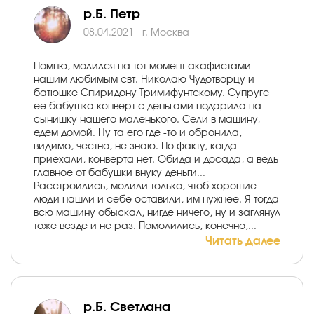
р.Б. Петр
08.04.2021
г. Москва
Помню, молился на тот момент акафистами
нашим любимым свт. Николаю Чудотворцу и
батюшке Спиридону Тримифунтскому. Супруге
ее бабушка конверт с деньгами подарила на
сынишку нашего маленького. Сели в машину,
едем домой. Ну та его где -то и обронила,
видимо, честно, не знаю. По факту, когда
приехали, конверта нет. Обида и досада, а ведь
главное от бабушки внуку деньги...
Расстроились, молили только, чтоб хорошие
люди нашли и себе оставили, им нужнее. Я тогда
всю машину обыскал, нигде ничего, ну и заглянул
тоже везде и не раз. Помолились, конечно,...
Читать далее
р.Б. Светлана