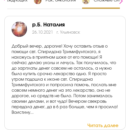
 враждующих
Рак, онкология
Сложные ситуац
р.Б. Наталия
26.10.2021
г. Ульяновск
Добрый вечер, дорогие! Хочу оставить отзыв о
помощи свт. Спиридона Тримифунтского, я
нахожусь в приятном шоке от его помощи! Я
сейчас делаю уколы и лечусь. Так получилось, что
до зарплаты денег совсем не осталось, а нужно
было купить срочно лекарство одно. Я просто
утром подошла к иконе свт. Спиридона
Тримифунтского и попросила помочь, послать мне
совсем немного денег на это лекарство, оно не
дорогое, но средств не было. Потом занималась
своими делами, и вот чудо! Вечером свекровь
передала денег, да в 6 раз больше, чем я просила!
Воистину...
Читать далее