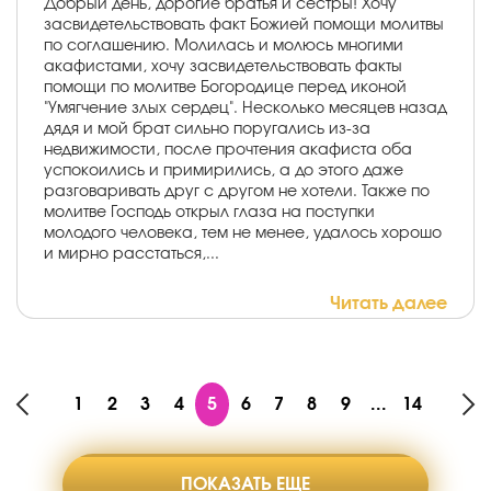
Добрый день, дорогие братья и сестры! Хочу
засвидетельствовать факт Божией помощи молитвы
по соглашению. Молилась и молюсь многими
акафистами, хочу засвидетельствовать факты
помощи по молитве Богородице перед иконой
"Умягчение злых сердец". Несколько месяцев назад
дядя и мой брат сильно поругались из-за
недвижимости, после прочтения акафиста оба
успокоились и примирились, а до этого даже
разговаривать друг с другом не хотели. Также по
молитве Господь открыл глаза на поступки
молодого человека, тем не менее, удалось хорошо
и мирно расстаться,...
Читать далее
1
2
3
4
5
6
7
8
9
...
14
ПОКАЗАТЬ ЕЩЕ