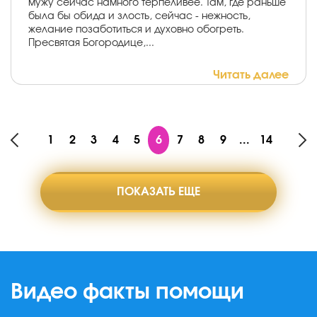
мужу сейчас намного терпеливее. Там, где раньше
была бы обида и злость, сейчас - нежность,
желание позаботиться и духовно обогреть.
Пресвятая Богородице,...
Читать далее
1
2
3
4
5
6
7
8
9
...
14
ПОКАЗАТЬ ЕЩЕ
Видео факты помощи