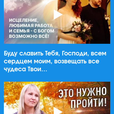
Буду славить Тебя, Господи, всем
сердцем моим, возвещать все
чудеса Твои…