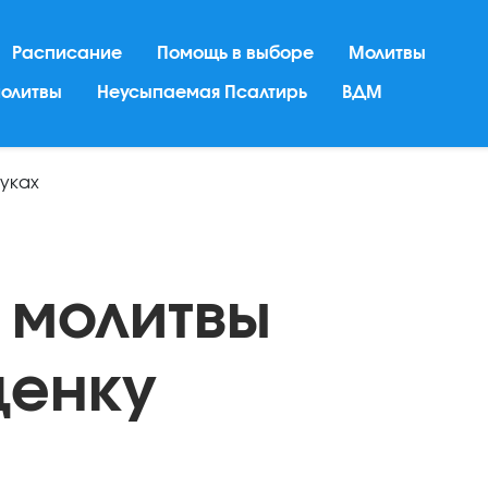
Расписание
Помощь в выборе
Молитвы
молитвы
Неусыпаемая Псалтирь
ВДМ
ауках
 молитвы
ценку