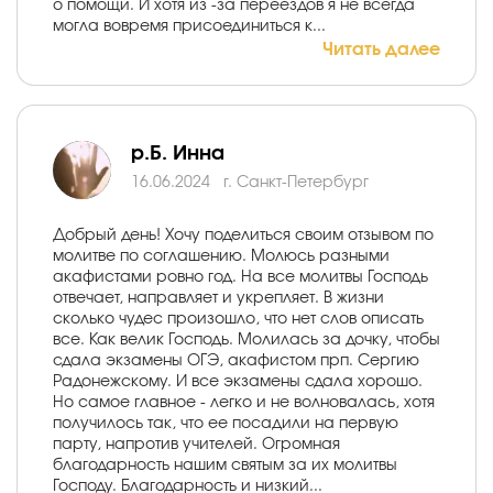
о помощи. И хотя из -за переездов я не всегда
могла вовремя присоединиться к...
Читать далее
р.Б. Инна
16.06.2024
г. Санкт-Петербург
Добрый день! Хочу поделиться своим отзывом по
молитве по соглашению. Молюсь разными
акафистами ровно год. На все молитвы Господь
отвечает, направляет и укрепляет. В жизни
сколько чудес произошло, что нет слов описать
все. Как велик Господь. Молилась за дочку, чтобы
сдала экзамены ОГЭ, акафистом прп. Сергию
Радонежскому. И все экзамены сдала хорошо.
Но самое главное - легко и не волновалась, хотя
получилось так, что ее посадили на первую
парту, напротив учителей. Огромная
благодарность нашим святым за их молитвы
Господу. Благодарность и низкий...