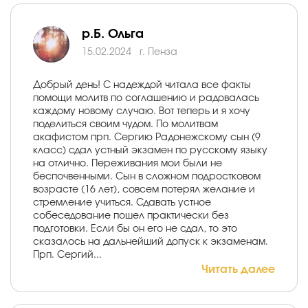
р.Б. Ольга
15.02.2024
г. Пенза
Добрый день! С надеждой читала все факты
помощи молитв по соглашению и радовалась
каждому новому случаю. Вот теперь и я хочу
поделиться своим чудом. По молитвам
акафистом прп. Сергию Радонежскому сын (9
класс) сдал устный экзамен по русскому языку
на отлично. Переживания мои были не
беспочвенными. Сын в сложном подростковом
возрасте (16 лет), совсем потерял желание и
стремление учиться. Сдавать устное
собеседование пошел практически без
подготовки. Если бы он его не сдал, то это
сказалось на дальнейший допуск к экзаменам.
Прп. Сергий...
Читать далее