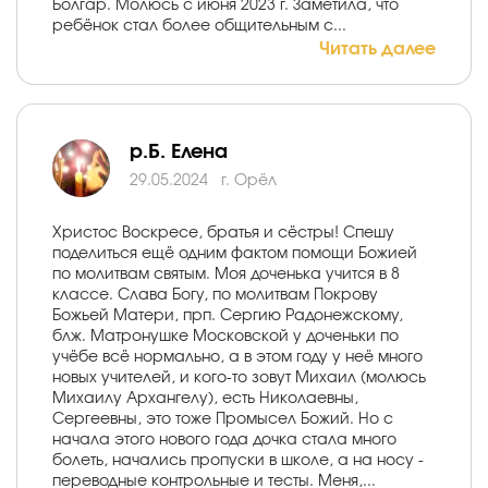
Болгар. Молюсь с июня 2023 г. Заметила, что
ребёнок стал более общительным с...
Читать далее
р.Б. Елена
29.05.2024
г. Орёл
Христос Воскресе, братья и сёстры! Спешу
поделиться ещё одним фактом помощи Божией
по молитвам святым. Моя доченька учится в 8
классе. Слава Богу, по молитвам Покрову
Божьей Матери, прп. Сергию Радонежскому,
блж. Матронушке Московской у доченьки по
учёбе всё нормально, а в этом году у неё много
новых учителей, и кого-то зовут Михаил (молюсь
Михаилу Архангелу), есть Николаевны,
Сергеевны, это тоже Промысел Божий. Но с
начала этого нового года дочка стала много
болеть, начались пропуски в школе, а на носу -
переводные контрольные и тесты. Меня,...