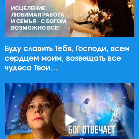
Буду славить Тебя, Господи, всем
сердцем моим, возвещать все
чудеса Твои…