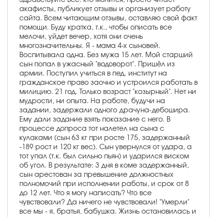
акафисты, публикует отзывы и организует работу
сайта. Всем читающим отзывы, оставляю свой факт
помощи. Буду кратка, т.к., чтобы описать все
мелочи, уйдет вечер, хотя они очень
многозначительны. Я - мама 4-х сыновей.
Воспитывала одна. Без мужа 15 лет. Мой старший
сын попал в ужасный "водоворот". Пришёл из
армии. Поступил учиться в пед. институт на
гражданское право заочно и устроился работать в
милицию. 21 год. Только возраст "козырный". Нет ни
мудрости, ни опыта. На работе, будучи на
задании, задержали одного драчуна-дебошира.
Ему дали задание взять показание с него. В
процессе допроса тот налетел на сына с
кулаками (сын 63 кг при росте 175, задержанный
-189 рост и 120 кг вес). Сын увернулся от удара, а
тот упал (т.к. был сильно пьян) и ударился виском
об угол. В результате: 3 дня в коме задержанный,
сын арестован за превышение должностных
полномочий при исполнении работы, и срок от 8
до 12 лет. Что я могу написать? Что все
чувствовали? Да ничего не чувствовали! "Умерли"
все мы - я, братья, бабушка. Жизнь остановилась и