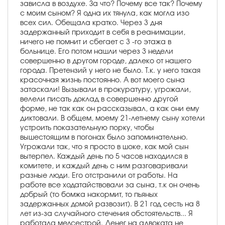
зависла в воздухе. За что? Почему все так? Почему
с моим сыном? Я одна их тянула, как могла изо
всех сил. Обещала кратко. Через 3 дня
задержанный приходит в себя в реанимации,
ничего не помнит и сбегает с 3 -го этажа в
больнице. Его потом нашли через 3 недели
совершенно в другом городе, далеко от нашего
города. Претензий у него не было. Т.к. у него такая
красочная жизнь постоянно. А вот моего сына
затаскали! Вызывали в прокуратуру, угрожали,
велели писать доклад в совершенно другой
форме, не так как он рассказывал, а как они ему
диктовали. В общем, моему 21-летнему сыну хотели
устроить показательную порку, чтобы
вышестоящим в погонах было запоминательно.
Угрожали так, что я просто в шоке, как мой сын
вытерпел. Каждый день по 5 часов находился в
комитете, и каждый день с ним разговаривали
разные люди. Его отстранили от работы. На
работе все ходатайствовали за сына, т.к он очень
добрый (то бомжа накормит, то пьяных
задержанных домой развозит). В 21 год сесть на 8
лет из-за случайного стечения обстоятельств... Я
работала медсестрой. Денег на адвоката не