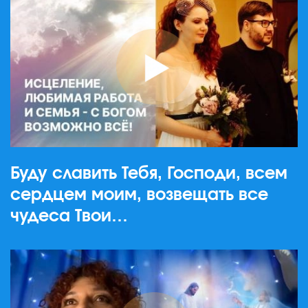
Буду славить Тебя, Господи, всем
сердцем моим, возвещать все
чудеса Твои…