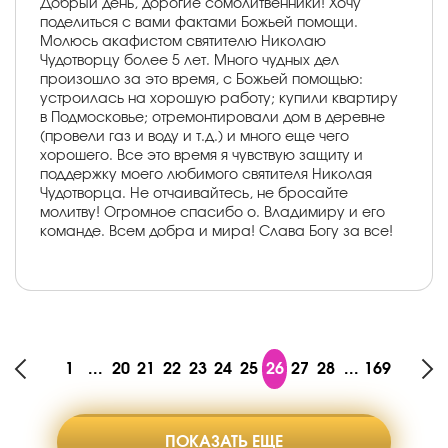
Добрый день, дорогие сомолитвенники! Хочу
поделиться с вами фактами Божьей помощи.
Молюсь акафистом святителю Николаю
Чудотворцу более 5 лет. Много чудных дел
произошло за это время, с Божьей помощью:
устроилась на хорошую работу; купили квартиру
в Подмосковье; отремонтировали дом в деревне
(провели газ и воду и т.д.) и много еще чего
хорошего. Все это время я чувствую защиту и
поддержку моего любимого святителя Николая
Чудотворца. Не отчаивайтесь, не бросайте
молитву! Огромное спасибо о. Владимиру и его
команде. Всем добра и мира! Слава Богу за все!
1
...
20
21
22
23
24
25
26
27
28
...
169
ПОКАЗАТЬ ЕЩЕ