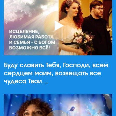
Буду славить Тебя, Господи, всем
сердцем моим, возвещать все
чудеса Твои…