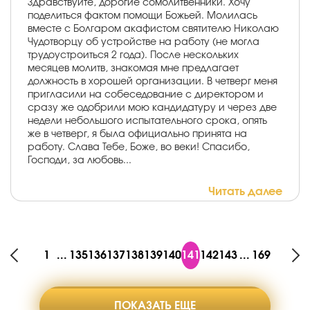
Здравствуйте, дорогие сомолитвенники. Хочу
поделиться фактом помощи Божьей. Молилась
вместе с Болгаром акафистом святителю Николаю
Чудотворцу об устройстве на работу (не могла
трудоустроиться 2 года). После нескольких
месяцев молитв, знакомая мне предлагает
должность в хорошей организации. В четверг меня
пригласили на собеседование с директором и
сразу же одобрили мою кандидатуру и через две
недели небольшого испытательного срока, опять
же в четверг, я была официально принята на
работу. Слава Тебе, Боже, во веки! Спасибо,
Господи, за любовь...
Читать далее
1
...
135
136
137
138
139
140
141
142
143
...
169
ПОКАЗАТЬ ЕЩЕ