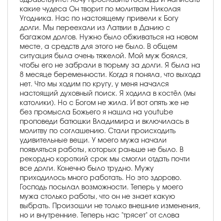
какие чудеса Он творит по молитвам Николая
Угодника. Нас по настоящему привели к Богу
долги. Мы переехали из Латвии в Данию с
багажом долгов. Нужно было обживаться на новом
месте, а средств для этого не было. В общем
ситуация была очень тяжелой. Мой муж боялся,
чтобы его не забрали в тюрьму за долги. Я была на
8 месяце беременности. Когда я поняла, что выхода
нет. Что мы ходим по кругу, у меня начался
настоящий духовный поиск. Я ходила в костёл (мы
католики). Но с Богом не жила. И вот опять же не
без промысла Божьего я нашла на youtube
проповеди батюшки Владимира и включилась в
молитву по соглашению. Стали происходить
удивительные вещи. У моего мужа начали
появляться работы, которых раньше не было. В
рекордно короткий срок мы смогли отдать почти
все долги. Конечно было трудно. Мужу
приходилось много работать. Но это здорово.
Господь посылал возможности. Теперь у моего
мужа столько работы, что он не знает какую
выбрать. Произошли не только внешние изменения,
но и внутренние. Теперь нас "трясет" от слова