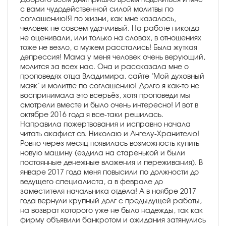
с вами чудодейственной силой молитвы по
соглашению!Я по жизни, как мне казалось,
человек не совсем удачливый. На работе никогда
не оценивали, или только на словах, в отношениях
тоже не везло, с мужем расстались! Была жуткая
депрессия! Мама у меня человек очень верующий,
молится за всех нас. Она и рассказала мне о
проповедях отца Владимира, сайте "Мой духовный
маяк" и молитве по соглашению! Долго я как-то не
воспринимала это всерьёз, хотя проповеди мы
смотрели вместе и было очень интересно! И вот в
октябре 2016 года я все-таки решилась.
Направила пожертвования и исправно начала
читать акафист св. Николаю и Ангелу-Хранителю!
Ровно через месяц появилась возможность купить
новую машину (ездила на старенькой и были
постоянные денежные вложения и переживания). В
январе 2017 года меня повысили по должности до
ведущего специалиста, а в феврале до
заместителя начальника отдела! А в ноябре 2017
года вернули крупный долг с предыдущей работы,
на возврат которого уже не было надежды, так как
фирму объявили банкротом и ожидания затянулись