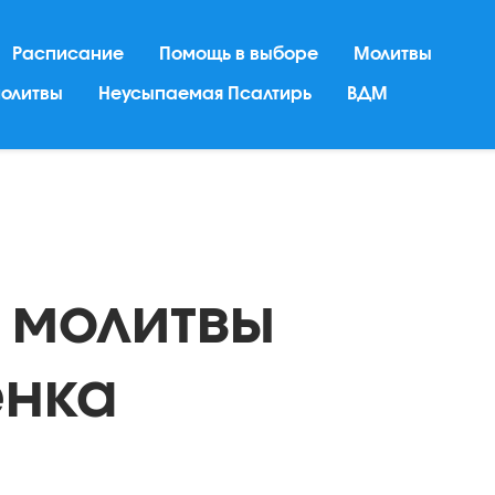
Расписание
Помощь в выборе
Молитвы
молитвы
Неусыпаемая Псалтирь
ВДМ
 молитвы
енка