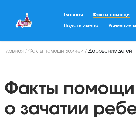
Главная
Факты помощи
Подать имена
Усиление 
Главная
/
Факты помощи Божией
/
Дарование детей
Факты помощи
о зачатии реб