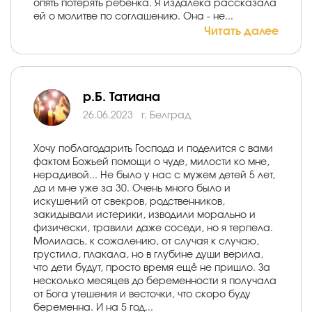
опять потерять ребенка. Я издалека рассказала
ей о молитве по соглашению. Она - не...
Читать далее
р.Б. Татиана
26.06.2023
г. Белград
Хочу поблагодарить Господа и поделится с вами
фактом Божьей помощи о чуде, милости ко мне,
нерадивой... Не было у нас с мужем детей 5 лет,
да и мне уже за 30. Очень много было и
искушений от свекров, родственников,
закидывали истерики, изводили морально и
физически, травили даже соседи, но я терпела.
Молилась, к сожалению, от случая к случаю,
грустила, плакала, но в глубине души верила,
что дети будут, просто время ещё не пришло. За
несколько месяцев до беременности я получала
от Бога утешения и весточки, что скоро буду
беременна. И на 5 год...