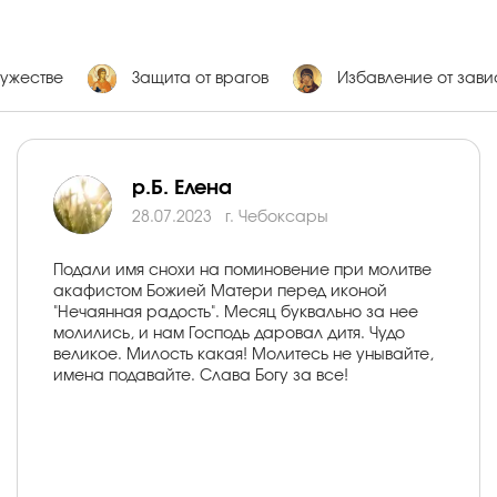
ужестве
Защита от врагов
Избавление от зав
р.Б. Елена
28.07.2023
г. Чебоксары
Подали имя снохи на поминовение при молитве
акафистом Божией Матери перед иконой
"Нечаянная радость". Месяц буквально за нее
молились, и нам Господь даровал дитя. Чудо
великое. Милость какая! Молитесь не унывайте,
имена подавайте. Слава Богу за все!