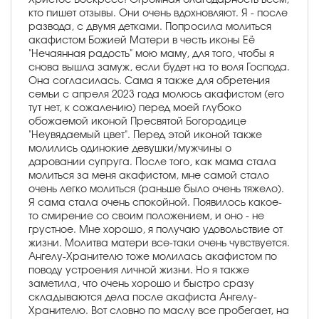
кто пишет отзывы. Они очень вдохновляют. Я - после
развода, с двумя детками. Попросила молиться
акафистом Божией Матери в честь иконы Её
"Нечаянная радость" мою маму, для того, чтобы я
снова вышла замуж, если будет на то воля Господа.
Она согласилась. Сама я также для обретения
семьи с апреля 2023 года молюсь акафистом (его
тут нет, к сожалению) перед моей глубоко
обожаемой иконой Пресвятой Богородице
"Неувядаемый цвет". Перед этой иконой также
молились одинокие девушки/мужчины о
даровании супруга. После того, как мама стала
молиться за меня акафистом, мне самой стало
очень легко молиться (раньше было очень тяжело).
Я сама стала очень спокойной. Появилось какое-
то смирение со своим положением, и оно - не
грустное. Мне хорошо, я получаю удовольствие от
жизни. Молитва матери все-таки очень чувствуется.
Ангелу-Хранителю тоже молилась акафистом по
поводу устроения личной жизни. Но я также
заметила, что очень хорошо и быстро сразу
складываются дела после акафиста Ангелу-
Хранителю. Вот словно по маслу все пробегает, на