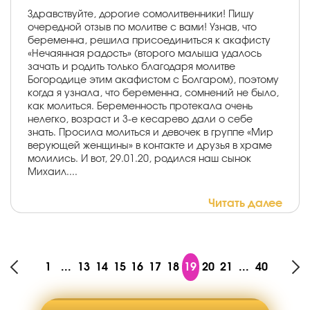
Здравствуйте, дорогие сомолитвенники! Пишу
очередной отзыв по молитве с вами! Узнав, что
беременна, решила присоединиться к акафисту
«Нечаянная радость» (второго малыша удалось
зачать и родить только благодаря молитве
Богородице этим акафистом с Болгаром), поэтому
когда я узнала, что беременна, сомнений не было,
как молиться. Беременность протекала очень
нелегко, возраст и 3-е кесарево дали о себе
знать. Просила молиться и девочек в группе «Мир
верующей женщины» в контакте и друзья в храме
молились. И вот, 29.01.20, родился наш сынок
Михаил....
Читать далее
1
...
13
14
15
16
17
18
19
20
21
...
40