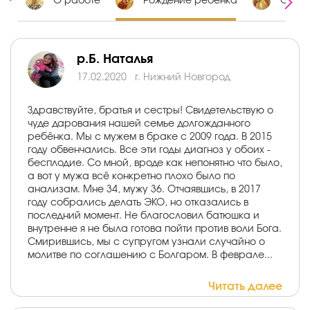
ии
О работе
Рождение ребенка
О зам
р.Б. Наталья
17.02.2020
г. Нижний Новгород
Здравствуйте, братья и сестры! Свидетельствую о
чуде дарования нашей семье долгожданного
ребёнка. Мы с мужем в браке с 2009 года. В 2015
году обвенчались. Все эти годы диагноз у обоих -
бесплодие. Со мной, вроде как непонятно что было,
а вот у мужа всё конкретно плохо было по
анализам. Мне 34, мужу 36. Отчаявшись, в 2017
году собрались делать ЭКО, но отказались в
последний момент. Не благословил батюшка и
внутренне я не была готова пойти против воли Бога.
Смирившись, мы с супругом узнали случайно о
молитве по соглашению с Болгаром. В феврале...
Читать далее