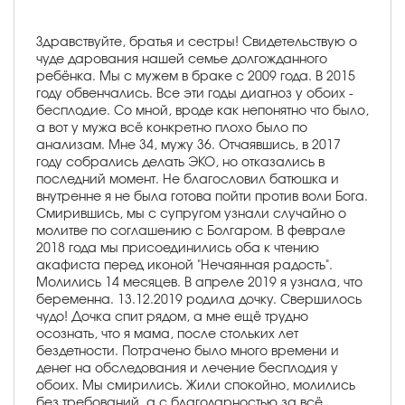
Здравствуйте, братья и сестры! Свидетельствую о
чуде дарования нашей семье долгожданного
ребёнка. Мы с мужем в браке с 2009 года. В 2015
году обвенчались. Все эти годы диагноз у обоих -
бесплодие. Со мной, вроде как непонятно что было,
а вот у мужа всё конкретно плохо было по
анализам. Мне 34, мужу 36. Отчаявшись, в 2017
году собрались делать ЭКО, но отказались в
последний момент. Не благословил батюшка и
внутренне я не была готова пойти против воли Бога.
Смирившись, мы с супругом узнали случайно о
молитве по соглашению с Болгаром. В феврале
2018 года мы присоединились оба к чтению
акафиста перед иконой "Нечаянная радость".
Молились 14 месяцев. В апреле 2019 я узнала, что
беременна. 13.12.2019 родила дочку. Свершилось
чудо! Дочка спит рядом, а мне ещё трудно
осознать, что я мама, после стольких лет
бездетности. Потрачено было много времени и
денег на обследования и лечение бесплодия у
обоих. Мы смирились. Жили спокойно, молились
без требований, а с благодарностью за всё.